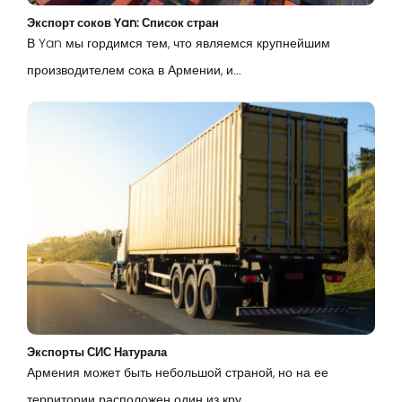
Экспорт соков Yan: Список стран
В Yan мы гордимся тем, что являемся крупнейшим
производителем сока в Армении, и...
Вход
Lorem Ipsum...
Эл. почта
Password
Экспорты СИС Натурала
Армения может быть небольшой страной, но на ее
Remember me
территории расположен один из кру...