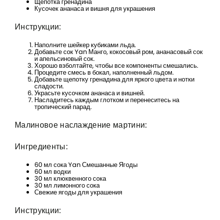
Щепотка гренадина
Кусочек ананаса и вишня для украшения
Инструкции:
Наполните шейкер кубиками льда.
Добавьте сок Yan Манго, кокосовый ром, ананасовый сок
и апельсиновый сок.
Хорошо взболтайте, чтобы все компоненты смешались.
Процедите смесь в бокал, наполненный льдом.
Добавьте щепотку гренадина для яркого цвета и нотки
сладости.
Украсьте кусочком ананаса и вишней.
Насладитесь каждым глотком и перенеситесь на
тропический парад.
Вход
Малиновое наслаждение мартини:
Lorem Ipsum...
Ингредиенты:
Эл. почта
60 мл сока Yan Смешанные Ягоды
60 мл водки
30 мл клюквенного сока
30 мл лимонного сока
Password
Свежие ягоды для украшения
Инструкции: