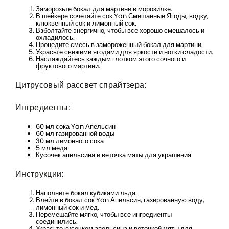
Заморозьте бокал для мартини в морозилке.
Remember me
В шейкере сочетайте сок Yan Смешанные Ягоды, водку,
клюквенный сок и лимонный сок.
Взболтайте энергично, чтобы все хорошо смешалось и
охладилось.
Вход
Процедите смесь в замороженный бокал для мартини.
Украсьте свежими ягодами для яркости и нотки сладости.
Наслаждайтесь каждым глотком этого сочного и
фруктового мартини.
Цитрусовый рассвет спрайтзера:
Ингредиенты:
60 мл сока Yan Апельсин
60 мл газированной воды
30 мл лимонного сока
5 мл меда
Кусочек апельсина и веточка мяты для украшения
Инструкции:
Наполните бокал кубиками льда.
Влейте в бокал сок Yan Апельсин, газированную воду,
лимонный сок и мед.
Перемешайте мягко, чтобы все ингредиенты
соединились.
Украсьте кусочком апельсина и веточкой мяты для