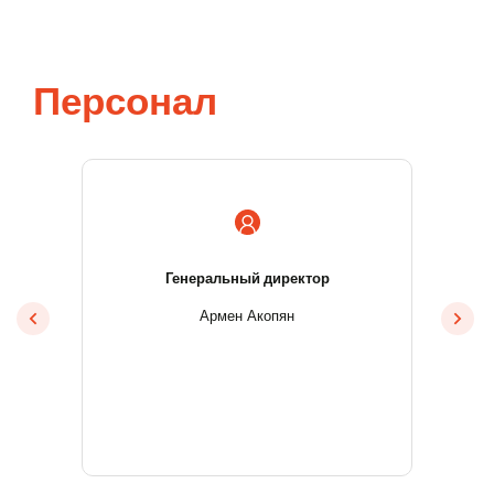
Персонал
вития
Генеральный директор
Логи
Армен Акопян
н
Ру
al.am
ruza
37