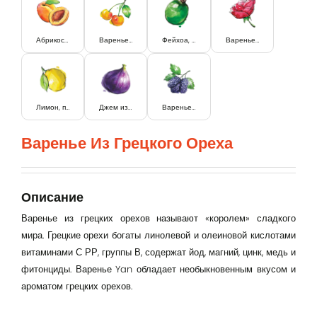
Абрикосовый джем
Варенье из черешни
Фейхоа, протертое сахаром
Варенье из лепестков роз
Лимон, протертый с сахаром
Джем из инжира
Варенье из шелковицы
Вход
Варенье Из Грецкого Ореха
Lorem Ipsum...
Эл. почта
Описание
Варенье из грецких орехов называют «королем» сладкого
мира. Грецкие орехи богаты линолевой и олеиновой кислотами
Password
витаминами С РР, группы В, содержат йод, магний, цинк, медь и
фитонциды. Варенье Yan обладает необыкновенным вкусом и
ароматом грецких орехов.
Remember me