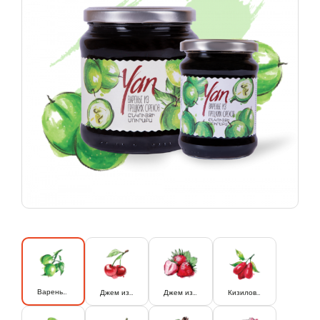
Варенье из грецкого ореха
Джем из вишни
Джем из клубники
Кизиловое варенье