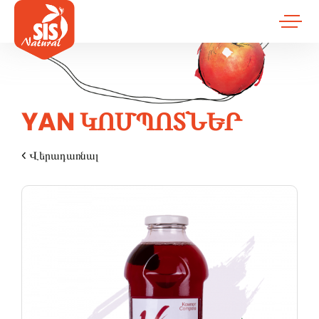
YAN ԿՈՄՊՈՏՆԵՐ
Վերադառնալ