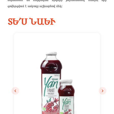
Remember me
գովերգվում է ամբողջ աշխարհով մեկ։
Մուտք
ՏԵ՛Ս ՆԱԵՒ