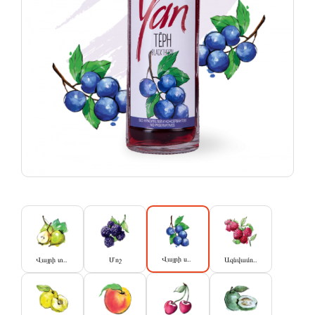
Վայրի սալոր
Վայրի տանձ
Մոշ
Ազնվամորի