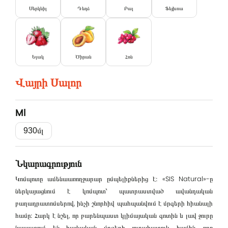
Սերկևիլ
Դեղձ
Բալ
Ֆեյխոա
Ելակ
Ծիրան
Հոն
Վայրի Սալոր
Ml
Մուտք
930մլ
Էլ․հասցե
Նկարագրություն
Կոմպոտը ամենաառողջարար ըմպելիքներից է։ «SIS Natural»-ը
Գաղտնաբառ
ներկայացնում է կոմպոտ՝ պատրաստված ավանդական
բաղադրատոմսերով, ինչի շնորհիվ պահպանվում է մրգերի հիանալի
համը։ Հարկ է նշել, որ բարենպաստ կլիմայական գոտին և լավ ջուրը
նպաստում են հայկական մրգերի յուրահատուկ համին, որը