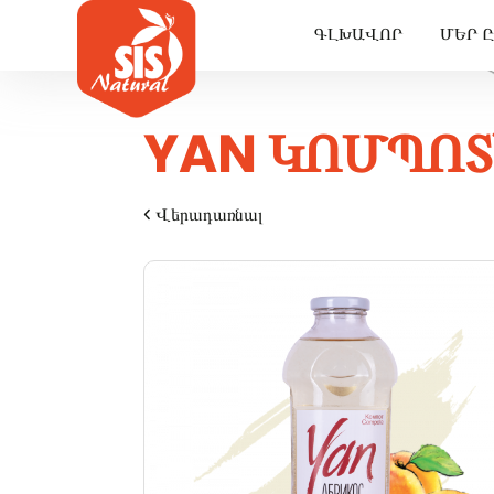
ԳԼԽԱՎՈՐ
ՄԵՐ 
YAN ԿՈՄՊՈ
Վերադառնալ