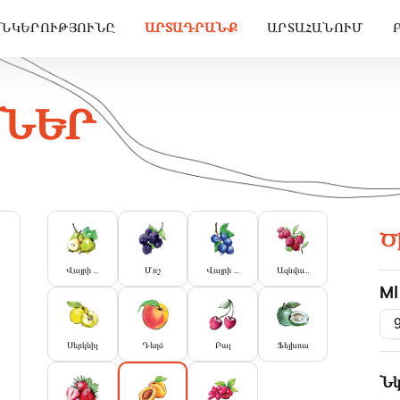
ԸՆԿԵՐՈՒԹՅՈՒՆԸ
ԱՐՏԱԴՐԱՆՔ
ԱՐՏԱՀԱՆՈՒՄ
ՏՆԵՐ
Ծ
Վայրի տանձ
Մոշ
Վայրի սալոր
Ազնվամորի
Ml
Սերկևիլ
Դեղձ
Բալ
Ֆեյխոա
Նկ