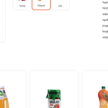
Կո
Ծիրան
Ելակ
Հոն
Nat
ավ
պահ
բար
հայ
Մուտք
ամբ
Էլ․հասցե
Գաղտնաբառ
Remember me
Մուտք