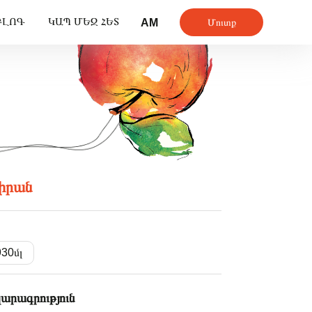
Մուտք
ԲԼՈԳ
ԿԱՊ ՄԵԶ ՀԵՏ
AM
իրան
930մլ
արագրություն